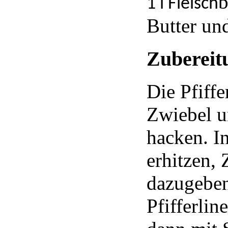
b
1 l Fleisch
Butter un
Zubereit
Die Pfiff
Zwiebel u
hacken. I
erhitzen,
dazugeben
Pfifferli