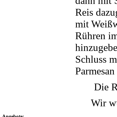
dann mit 
Reis dazu
mit Weißw
Rühren im
hinzugebe
Schluss mi
Parmesan 
Die R
Wir w
Angebote: