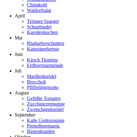
Chinakohl
Waldorfsalat
April
Terlaner Spargel
Schupfnudel
Karottenkuchen
Mai
Rhabarberschnitten
Kapuzinerkresse
Juni
Kirsch Tiramisu
Erdbeermarmelade
Juli
Marillenknödel
Broccholi
Pfifferlingrisotto
August
Gefüllte Tomaten
Zucchinicremsuppe
Zwetschgenknödel
September
Kalte Gurkensuppe
Preiselbeermarm.
Birnenkrapfen
Oktober